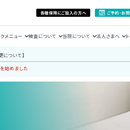
各種保険にご加入の方へ
ご予約・お
ックメニュー
検査について
当院について
法人さまへ
ト
更について】
ンを始めました