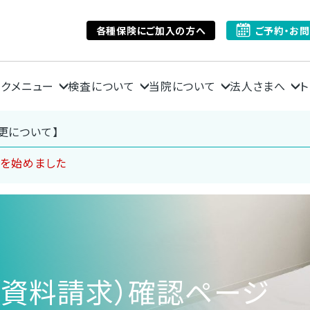
各種保険にご加入の方へ
ご予約・お
ックメニュー
検査について
当院について
法人さまへ
ト
更について】
ンを始めました
（資料請求）確認ページ