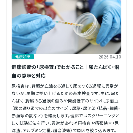
2026.04.10
健康診断
健康診断の「尿検査」でわかること｜尿たんぱく・潜
血の意味と対応
尿検査は、腎臓が血液をろ過して尿をつくる過程に異常が
ないか、早期に拾い上げるための基本検査です。主に、尿た
んぱく（腎臓のろ過膜の傷みや機能低下のサイン）、尿潜血
（尿の通り道での出血のサイン）、尿糖・尿沈渣（結晶・細菌・
赤血球の数など）を確認します。健診ではスクリーニングと
して試験紙法を行い、異常があれば再検査や精密検査（尿
沈渣、アルブミン定量、超音波等）で原因を絞り込みます。