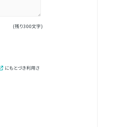
(残り
300
文字)
にもとづき利用さ