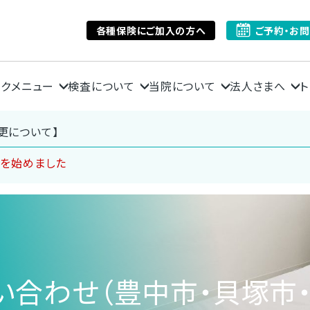
各種保険にご加入の方へ
ご予約・お
ックメニュー
検査について
当院について
法人さまへ
ト
更について】
ンを始めました
合わせ（豊中市・貝塚市・