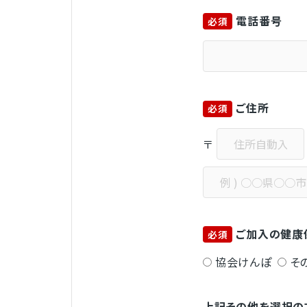
電話番号
必須
ご住所
必須
〒
ご加入の健康
必須
協会けんぽ
そ
上記その他を選択の