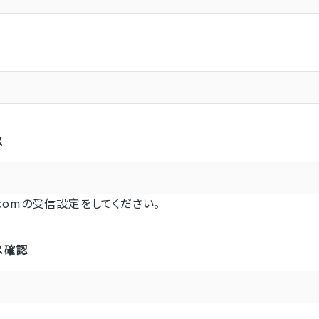
ス
l.comの受信設定をしてください。
ス確認