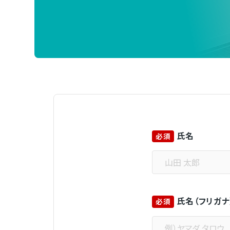
氏名
必須
氏名（フリガナ
必須