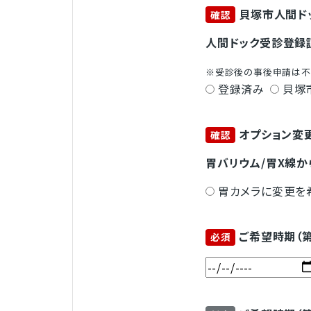
貝塚市人間ド
確認
人間ドック受診登録
※受診後の事後申請は不
登録済み
貝塚
オプション変
確認
胃バリウム/胃X線か
胃カメラに変更を
ご希望時期（
必須