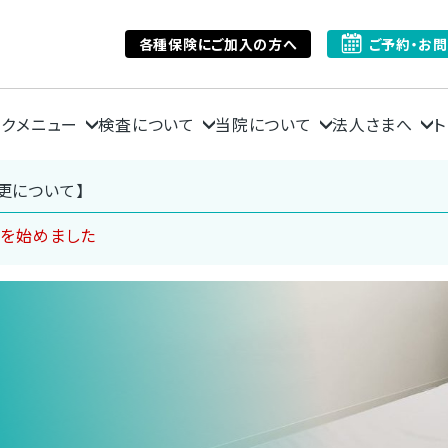
各種保険にご加入の方へ
ご予約・お
ックメニュー
検査について
当院について
法人さまへ
ト
更について】
ンを始めました