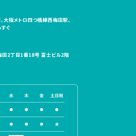
、
大阪メトロ四つ橋線西梅田駅、
らすぐ
田2丁目1番
18号 富士ビル2階