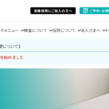
各種保険にご加入の方へ
ご予約・お
ックメニュー
検査について
当院について
法人さまへ
ト
更について】
ンを始めました