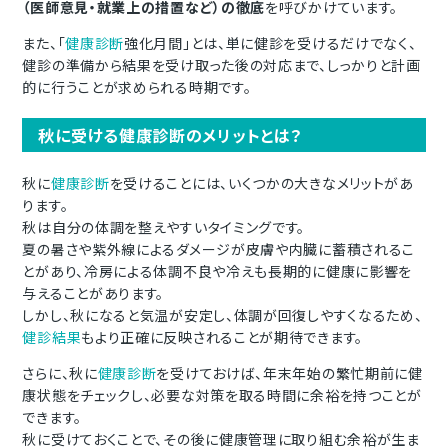
（医師意見・就業上の措置など）の徹底
を呼びかけています。
また、「
健康診断
強化月間」とは、単に健診を受けるだけでなく、
健診の準備から結果を受け取った後の対応まで、しっかりと計画
的に行うことが求められる時期です。
秋に受ける健康診断のメリットとは？
秋に
健康診断
を受けることには、いくつかの大きなメリットがあ
ります。
秋は自分の体調を整えやすいタイミングです。
夏の暑さや紫外線によるダメージが皮膚や内臓に蓄積されるこ
とがあり、冷房による体調不良や冷えも長期的に健康に影響を
与えることがあります。
しかし、
秋になると気温が安定し、体調が回復しやすくなるため、
健診結果
もより正確に反映されることが期待できます。
さらに、秋に
健康診断
を受けておけば、年末年始の繁忙期前に健
康状態をチェックし、必要な対策を取る時間に余裕を持つことが
できます。
秋に受けておくことで、その後に健康管理に取り組む余裕が生ま