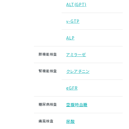
ALT(GPT)
γ-GTP
ALP
膵機能検査
アミラーゼ
腎機能検査
クレアチニン
eGFR
糖尿病検査
空腹時血糖
痛風検査
尿酸