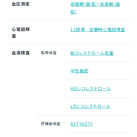
血圧測定
収縮期（最高）・拡張期（最
低）
心電図検
12誘導 安静時心電図検査
査
血液検査
脂質検査
総コレステロール定量
中性脂肪
HDL-コレステロール
LDL-コレステロール
肝機能検査
AST(GOT)