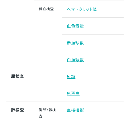
貧血検査
ヘマトクリット値
血色素量
赤血球数
白血球数
尿検査
尿糖
尿蛋白
肺検査
胸部X線検
直接撮影
査