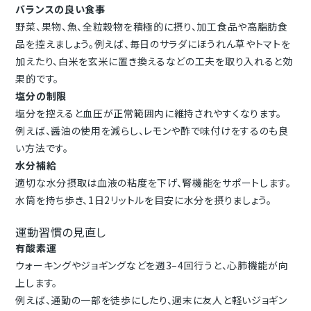
バランスの良い食事
野菜、果物、魚、全粒穀物を積極的に摂り、加工食品や高脂肪食
品を控えましょう。例えば、毎日のサラダにほうれん草やトマトを
加えたり、白米を玄米に置き換えるなどの工夫を取り入れると効
果的です。
塩分の制限
塩分を控えると血圧が正常範囲内に維持されやすくなります。
例えば、醤油の使用を減らし、レモンや酢で味付けをするのも良
い方法です。
水分補給
適切な水分摂取は血液の粘度を下げ、腎機能をサポートします。
水筒を持ち歩き、1日2リットルを目安に水分を摂りましょう。
運動習慣の見直し
有酸素運
ウォーキングやジョギングなどを週3–4回行うと、心肺機能が向
上します。
例えば、通勤の一部を徒歩にしたり、週末に友人と軽いジョギン