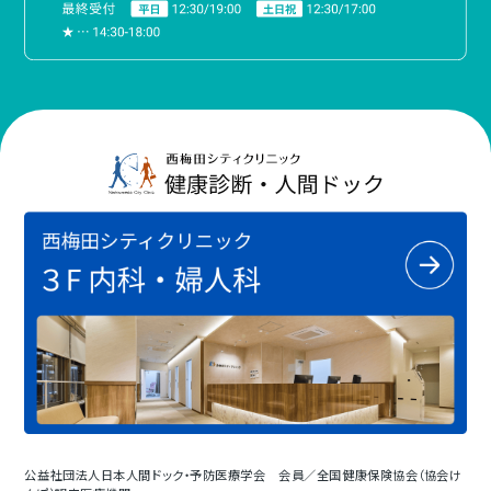
公益社団法人日本人間ドック・予防医療学会 会員／全国健康保険協会（協会け