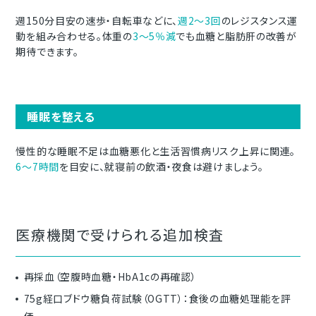
週150分目安の速歩・自転車などに、
週
2～3回
のレジスタンス運
動を組み合わせる。体重の
3～5％減
でも血糖と脂肪肝の改善が
期待できます。
睡眠を整える
慢性的な睡眠不足は血糖悪化と生活習慣病リスク上昇に関連。
6～7時間
を目安に、就寝前の飲酒・夜食は避けましょう。
医療機関で受けられる追加検査
再採血（空腹時血糖・HbA1cの再確認）
75g経口ブドウ糖負荷試験（OGTT）：食後の血糖処理能を評
価