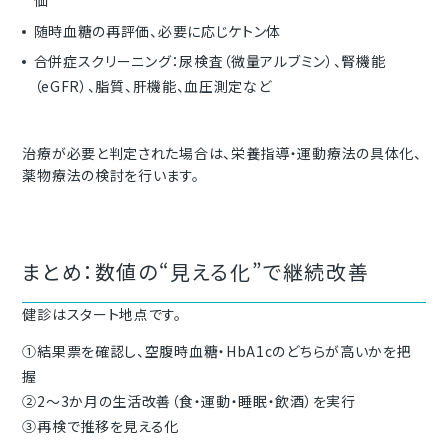
随時血糖の再評価、必要に応じケトン体
合併症スクリーニング：尿検査（微量アルブミン）、腎機能
（eGFR）、脂質、肝機能、血圧測定など
治療が必要と判定された場合は、栄養指導・運動療法の具体化、
薬物療法の検討を行います。
まとめ：数値の“見える化”で継続改善
健診はスタート地点です。
①結果票を確認し、空腹時血糖・HbA1cのどちらが高いかを把
握
②2～3か月の生活改善（食・運動・睡眠・飲酒）を実行
③再検で推移を見える化