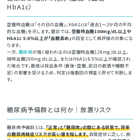
HbA1c）
空腹時血糖は「その日の血糖」、HbA1cは「過去1～2か月の平均
的な血糖」を示します。健診では、
空腹時血糖100mg/dL以上や
HbA1c 5.6％以上が「血糖高め」
の目安として再評価の対象にな
ります。
一方、
糖尿病
が強く疑われるのは空腹時血糖126mg/dL以上、
随時血糖200mg/dL以上、またはHbA1c6.5％以上が確認され
た場合です。数値は採血条件（食後・空腹、前日の飲酒や睡眠不
足）の影響を受けるため、判定は複数回の検査と併せて判断しま
す。
糖尿病予備群とは何か｜放置リスク
糖尿病予備群とは、
「正常」と「糖尿病」の間にある状態で、将来
の糖尿病発症リスクが高い層を指します。
自覚症状に乏しく、放