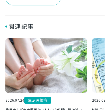
関連記事
生活習慣病
2026.07.1
2026.07.24
HDLコレ
手足のしびれの原因はストレス？何科に行けばい