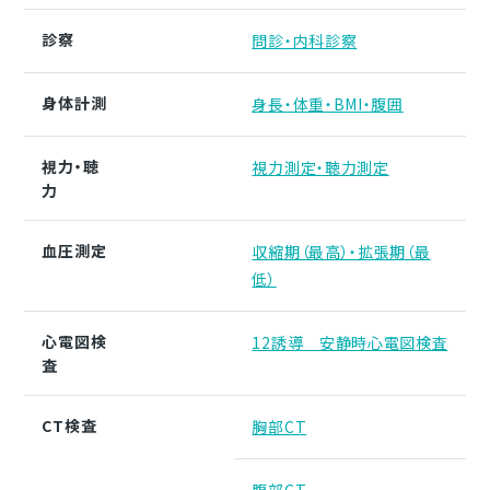
診察
問診・内科診察
身体計測
身長・体重・BMI・腹囲
視力・聴
視力測定・聴力測定
力
血圧測定
収縮期（最高）・拡張期（最
低）
心電図検
12誘導 安静時心電図検査
査
CT検査
胸部CT