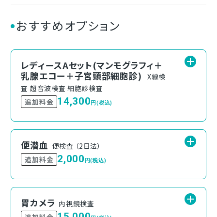
おすすめオプション
レディースAセット(マンモグラフィ＋
乳腺エコー＋子宮頸部細胞診)
X線検
査 超音波検査 細胞診検査
14,300
追加料金
円(税込)
便潜血
便検査 （2日法）
2,000
追加料金
円(税込)
胃カメラ
内視鏡検査
15,000
追加料金