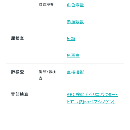
貧血検査
血色素量
赤血球数
尿検査
尿糖
尿蛋白
肺検査
胸部X線検
直接撮影
査
胃部検査
ABC検診 （ ヘリコバクター・
ピロリ抗体+ペプシノゲン）