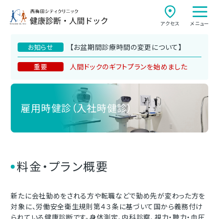
アクセス
メニュー
【お盆期間診療時間の変更について】
お知らせ
人間ドックのギフトプランを始めました
重要
雇用時健診（入社時健診）
料金・プラン概要
新たに会社勤めをされる方や転職などで勤め先が変わった方を
対象に、労働安全衛生規則第４３条に基づいて国から義務付け
られている健康診断です。身体測定、内科診察、視力・聴力・血圧