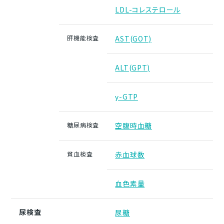
LDL-コレステロール
肝機能検査
AST(GOT)
ALT(GPT)
γ-GTP
糖尿病検査
空腹時血糖
貧血検査
赤血球数
血色素量
尿検査
尿糖