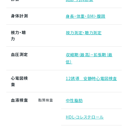
身体計測
身長・体重・BMI・腹囲
視力・聴
視力測定・聴力測定
力
血圧測定
収縮期（最高）・拡張期（最
低）
心電図検
12誘導 安静時心電図検査
査
血液検査
脂質検査
中性脂肪
HDL-コレステロール