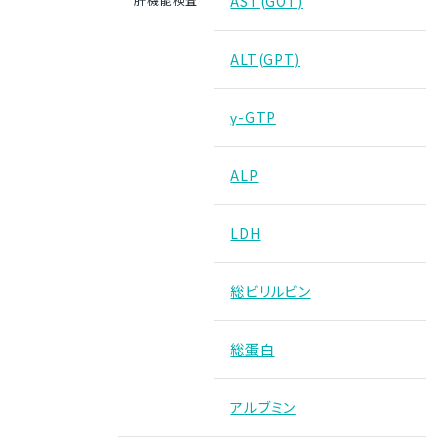
AST(GOT)
ALT(GPT)
γ-GTP
ALP
LDH
総ビリルビン
総蛋白
アルブミン