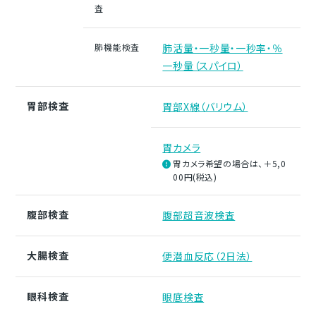
査
肺機能検査
肺活量・一秒量・一秒率・％
一秒量（スパイロ）
胃部検査
胃部X線（バリウム）
胃カメラ
胃カメラ希望の場合は、＋5,0
00円(税込)
腹部検査
腹部超音波検査
大腸検査
便潜血反応（2日法）
眼科検査
眼底検査