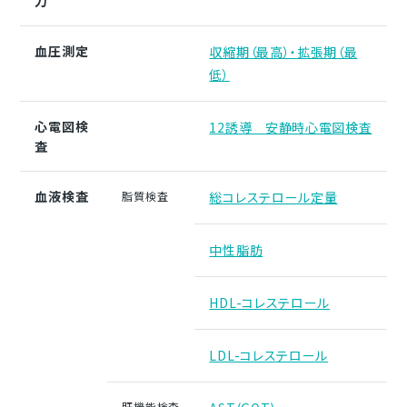
力
血圧測定
収縮期（最高）・拡張期（最
低）
心電図検
12誘導 安静時心電図検査
査
血液検査
脂質検査
総コレステロール定量
中性脂肪
HDL-コレステロール
LDL-コレステロール
肝機能検査