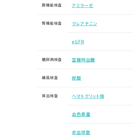
膵機能検査
アミラーゼ
腎機能検査
クレアチニン
eGFR
糖尿病検査
空腹時血糖
痛風検査
尿酸
貧血検査
ヘマトクリット値
血色素量
赤血球数