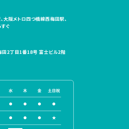
、
大阪メトロ四つ橋線西梅田駅、
らすぐ
田2丁目1番
18号 富士ビル2階