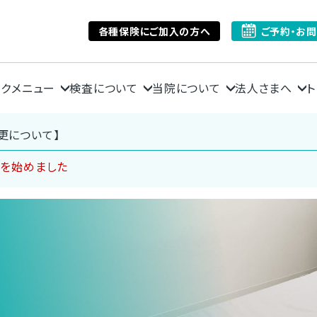
各種保険にご加入の方へ
ご予約・お
ックメニュー
検査について
当院について
法人さまへ
ト
更について】
ンを始めました