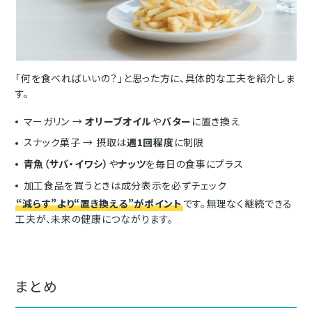
「何を食べればいいの？」と思った方に、具体的な工夫を紹介しま
す。
マーガリン →
オリーブオイル
や
バター
に置き換え
スナック菓子 → 摂取は
週1回程度
に制限
青魚（サバ・イワシ）
や
ナッツ
を毎日の食事にプラス
加工食品を買うときは成分表示を必ずチェック
“減らす”より“置き換える”がポイント
です。無理なく継続できる
工夫が、未来の健康につながります。
まとめ