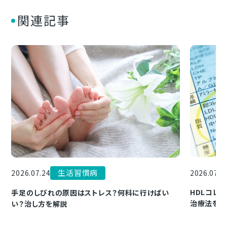
関連記事
生活習慣病
2026.07.1
2026.07.24
HDLコレ
手足のしびれの原因はストレス？何科に行けばい
治療法を解
い？治し方を解説