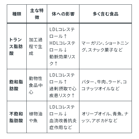
主な特
種類
体への影響
多く含む食品
徴
LDLコレステ
ロール↑
トラン
加工過
HDLコレステ
マーガリン、ショートニン
ス脂肪
程で生
ロール↓
グ、スナック菓子など
酸
成
動脈効果リス
ク↑
LDLコレステ
動物性
飽和脂
ロール↑
バター、牛肉、ラード、コ
食品中
肪酸
過剰摂取で心
コナッツオイルなど
心
疾患リスク↑
LDLコレステ
不飽和
植物油
ロール↓
オリーブオイル、青魚、ナ
脂肪酸
や魚
血流改善抗炎
ッツ、アボカドなど
症作用など