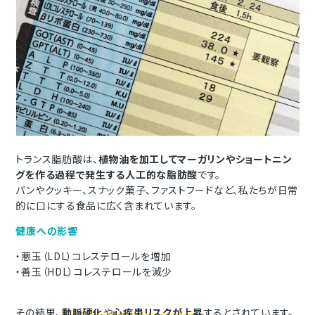
トランス脂肪酸は、
植物油を加工してマーガリンやショートニン
グを作る過程で発生する人工的な脂肪酸
です。
パンやクッキー、スナック菓子、ファストフードなど、私たちが日常
的に口にする食品に広く含まれています。
健康への影響
・悪玉（LDL）コレステロールを増加
・善玉（HDL）コレステロールを減少
その結果、
動脈硬化
や
心疾患リスクが上昇
するとされています。