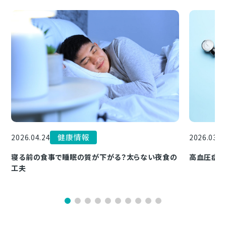
健康情報
2026.04.24
2026.03.1
寝る前の食事で睡眠の質が下がる？太らない夜食の
高血圧症と
工夫